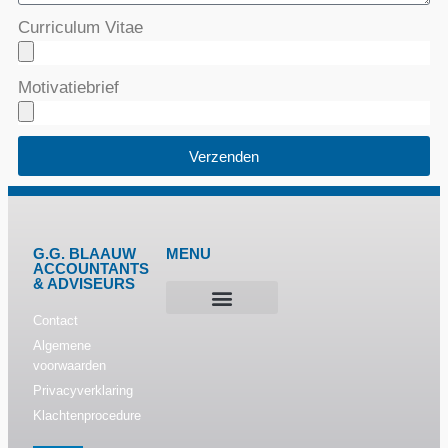
Curriculum Vitae
Motivatiebrief
Verzenden
G.G. BLAAUW
MENU
ACCOUNTANTS
& ADVISEURS
Contact
Over G.G. Blaauw Accountants & Adviseurs
Algemene
voorwaarden
Privacyverklaring
Klachtenprocedure